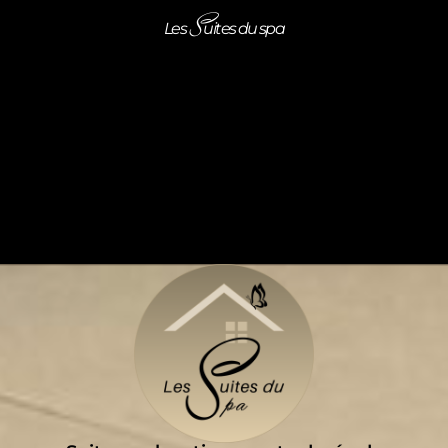
S
Les
uites du spa